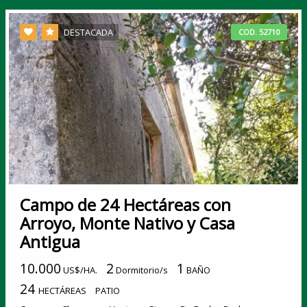
DESTACADA
COD. 52710
Campo de 24 Hectáreas con
Arroyo, Monte Nativo y Casa
Antigua
10.000
2
1
US$/HA.
Dormitorio/s
BAÑO
24
HECTÁREAS
PATIO