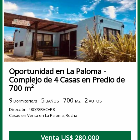
Oportunidad en La Paloma -
Complejo de 4 Casas en Predio de
700 m²
9
5
700
2
Dormitorio/s
BAÑOS
M2
AUTOS
Dirección: 48Q78RVC+P8
Casas en Venta en La Paloma, Rocha
Venta US$ 280.000