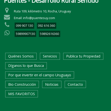
Puentes - Desarrollo Rural Sentido
Ruta 109, kilómetro 10, Rocha, Uruguay
Email: info@puentesuy.com
099 907 130
092 616 360
59899907130
59892616360
Quiénes Somos
Servicios
Publica tu Propiedad
Díganos lo que Busca
Por que invertir en el campo Uruguayo
Bio Construcción
Noticias
Contacto
MIS FAVORITOS
BUSQUEDA RAPIDA