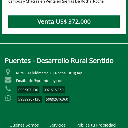
Campos y Chacras en Venta en Sierras De Rocha, Rocha
Venta US$ 372.000
Puentes - Desarrollo Rural Sentido
Ruta 109, kilómetro 10, Rocha, Uruguay
Email: info@puentesuy.com
099 907 130
092 616 360
59899907130
59892616360
Quiénes Somos
Servicios
Publica tu Propiedad