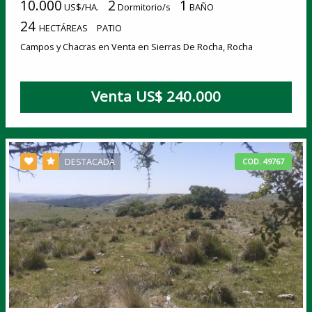
10.000
2
1
US$/HA.
Dormitorio/s
BAÑO
24
HECTÁREAS
PATIO
Campos y Chacras en Venta en Sierras De Rocha, Rocha
Venta US$ 240.000
DESTACADA
COD. 49767