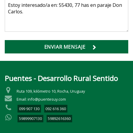
ENVIAR MENSAJE
Puentes - Desarrollo Rural Sentido
Ruta 109, kilómetro 10, Rocha, Uruguay
Email: info@puentesuy.com
099 907 130
092 616 360
59899907130
59892616360