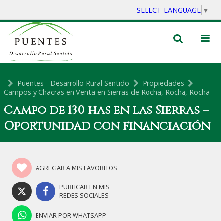
SELECT LANGUAGE
▼
Puentes - Desarrollo Rural Sentido
Propiedades
Campos y Chacras en Venta en Sierras de Rocha, Rocha, Rocha
Campo de 130 has en las Sierras –
Oportunidad con financiación
AGREGAR A MIS FAVORITOS
PUBLICAR EN MIS
REDES SOCIALES
ENVIAR POR WHATSAPP