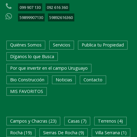
099 907 130
092 616 360
59899907130
59892616360
Quiénes Somos
Servicios
Publica tu Propiedad
Díganos lo que Busca
Por que invertir en el campo Uruguayo
Bio Construcción
Noticias
Contacto
MIS FAVORITOS
BUSQUEDA RAPIDA
Campos y Chacras (23)
Casas (7)
Terrenos (4)
Rocha (19)
Sierras De Rocha (9)
Villa Serrana (1)