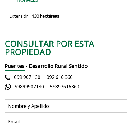
Extensión:
130 hectáreas
CONSULTAR POR ESTA
PROPIEDAD
Puentes - Desarrollo Rural Sentido
099 907 130
092 616 360
59899907130
59892616360