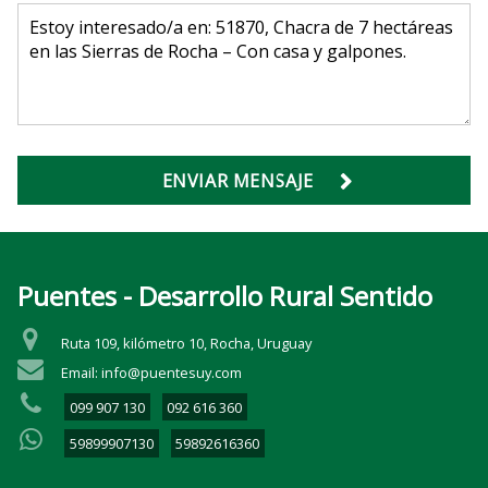
ENVIAR MENSAJE
Puentes - Desarrollo Rural Sentido
Ruta 109, kilómetro 10, Rocha, Uruguay
Email: info@puentesuy.com
099 907 130
092 616 360
59899907130
59892616360