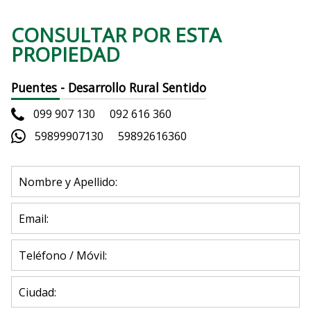
CONSULTAR POR ESTA
PROPIEDAD
Puentes - Desarrollo Rural Sentido
099 907 130
092 616 360
59899907130
59892616360